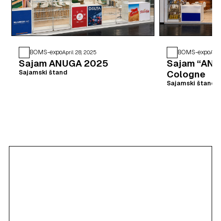
BOMS-expo
BOMS-expo
April 28, 2025
Apri
Sajam ANUGA 2025
Sajam “ANU
Cologne
Sajamski štand
Sajamski štand