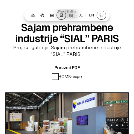
Portfolio
|
DE
EN
April 28, 2025
Sajam prehrambene
industrije “SIAL” PARIS
Projekt galerija: Sajam prehrambene industrije
“SIAL” PARIS...
Preuzmi PDF
BOMS-expo