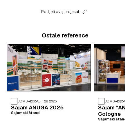
Podijeli ovaj projekat:
Ostale reference
BOMS-expo
BOMS-expo
April 28, 2025
Apri
Sajam ANUGA 2025
Sajam “ANU
Cologne
Sajamski štand
Sajamski štand