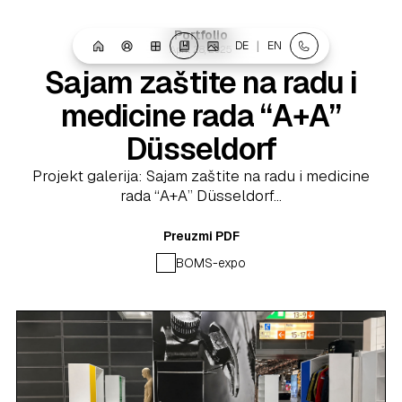
Portfolio
|
DE
EN
April 28, 2025
Sajam zaštite na radu i
medicine rada “A+A”
Düsseldorf
Projekt galerija: Sajam zaštite na radu i medicine
rada “A+A” Düsseldorf...
Preuzmi PDF
BOMS-expo