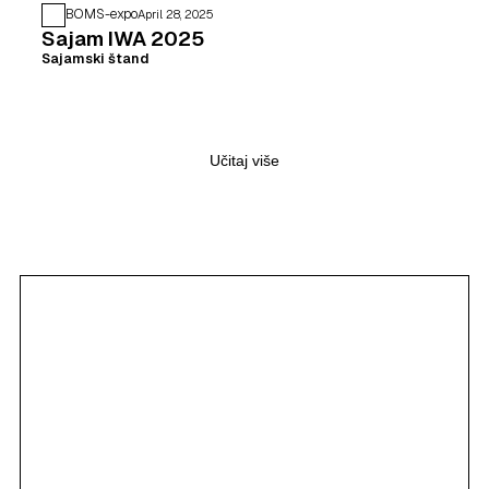
BOMS-expo
April 28, 2025
Sajam IWA 2025
Sajamski štand
Učitaj više
Ime i prezime