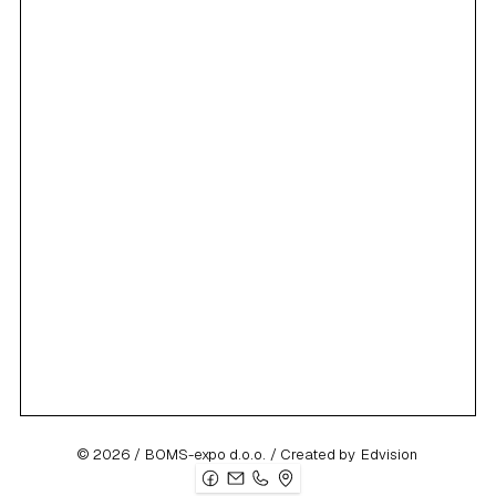
Email adresa
Broj telefona
Usluga koja Vas zanima
© 2026 /
BOMS-expo d.o.o.
/ Created by
Edvision